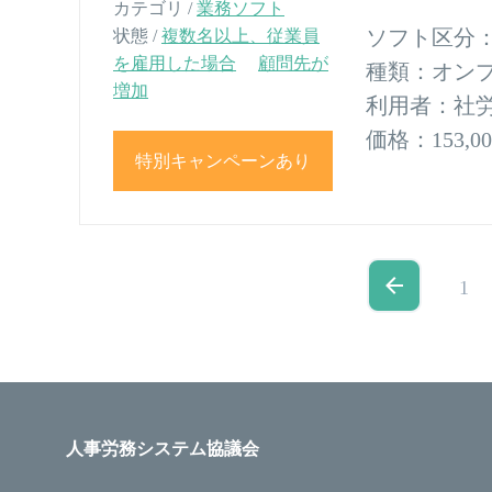
カテゴリ /
業務ソフト
ソフト区分
状態 /
複数名以上、従業員
を雇用した場合
顧問先が
種類：
オン
増加
利用者：
社労
価格：
153,
特別キャンペーンあり
1
人事労務システム協議会