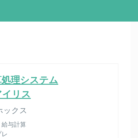
算処理システム
 アイリス
ホックス
：
給与計算
プレ