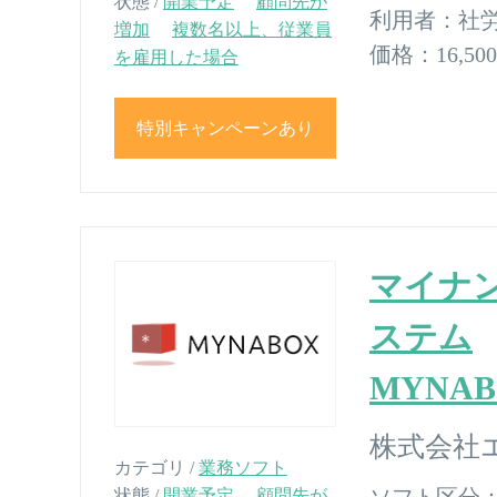
状態 /
開業予定
顧問先が
利用者：
社
増加
複数名以上、従業員
価格：
16,
を雇用した場合
特別キャンペーンあり
マイナ
ステム
MYNA
株式会社
カテゴリ /
業務ソフト
ソフト区分
状態 /
開業予定
顧問先が