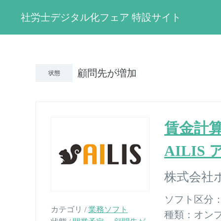
社労士デジタル化フェア 特設サイト
顧問先が増加
状態
賃金計
AILIS
株式会社
ソフト区分
カテゴリ /
業務ソフト
種類：
オン