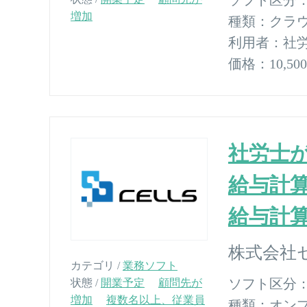
増加
種類：
クラ
利用者：
社
価格：
10,
社労士
給与計
給与計算
株式会社
カテゴリ /
業務ソフト
ソフト区分
状態 /
開業予定
顧問先が
増加
複数名以上、従業員
種類：
オン