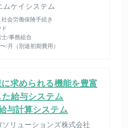
エムケイシステム
：
社会労働保険手続き
ウド
労士/事務組合
500〜/月（別途初期費用）
様に求められる機能を豊富
した給与システム
O 給与計算システム
ITソリューションズ株式会社