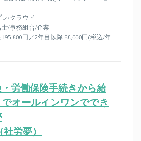
プレ/クラウド
士/事務組合/企業
95,800円／2年目以降 88,000円(税込/年
険・労働保険手続きから給
までオールインワンででき
夢
m（社労夢）