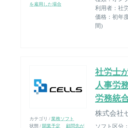
を雇用した場合
利用者：
社
価格：
初年度7
間)
社労士
人事労
労務統
株式会社
カテゴリ /
業務ソフト
ソフト区分
状態 /
開業予定
顧問先が