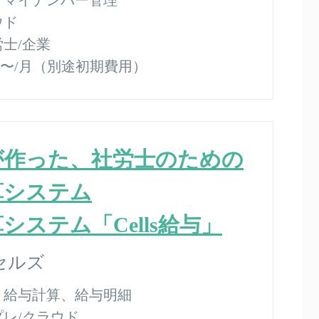
ウド
労士/企業
500〜/月（別途初期費用）
が作った、社労士のための
算システム
システム「Cells給与」
セルズ
：
給与計算、給与明細
プレ/クラウド