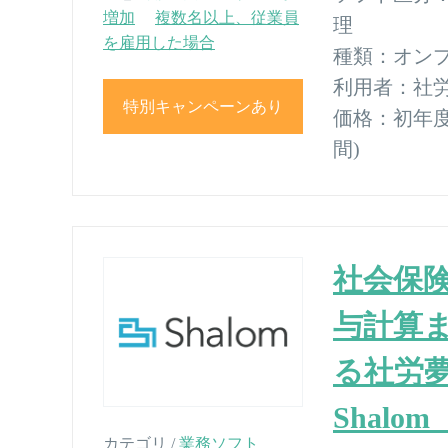
増加
複数名以上、従業員
理
を雇用した場合
種類：
オン
利用者：
社労
特別キャンペーンあり
価格：
初年度1
間)
社会保
与計算
る社労
Shalo
カテゴリ /
業務ソフト