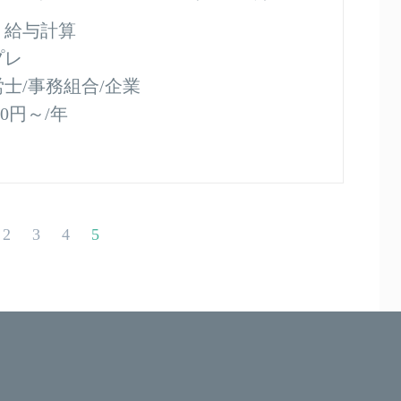
：
給与計算
プレ
士/事務組合/企業
000円～/年
2
3
4
5