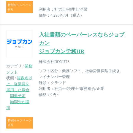
特別キャンペーン
利用者：
社労士/税理士/企業
あり
価格：
4,290円/月（税込）
入社書類のペーパーレスならジョブ
カン
ジョブカン労務HR
株式会社DONUTS
カテゴリ /
業務
ソフト区分：
業務ソフト、社会労働保険手続き、
ソフト
マイナンバー管理
状態 /
複数名以
種類：
クラウド
上、従業員を
利用者：
社労士/税理士/事務組合/企業
雇用した場合
価格：
0円～
開業予定
顧問先が増
加
特別キャンペーン
あり