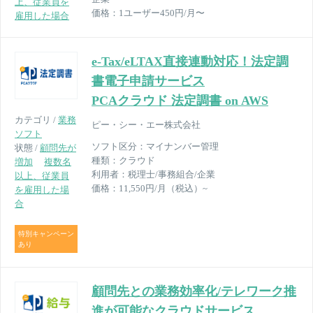
上、従業員を
価格：
1ユーザー450円/月〜
雇用した場合
e-Tax/eLTAX直接連動対応！法定調
書電子申請サービス
PCAクラウド 法定調書 on AWS
カテゴリ /
業務
ピー・シー・エー株式会社
ソフト
ソフト区分：
マイナンバー管理
状態 /
顧問先が
種類：
クラウド
増加
複数名
利用者：
税理士/事務組合/企業
以上、従業員
価格：
11,550円/月（税込）~
を雇用した場
合
特別キャンペーン
あり
顧問先との業務効率化/テレワーク推
進が可能なクラウドサービス