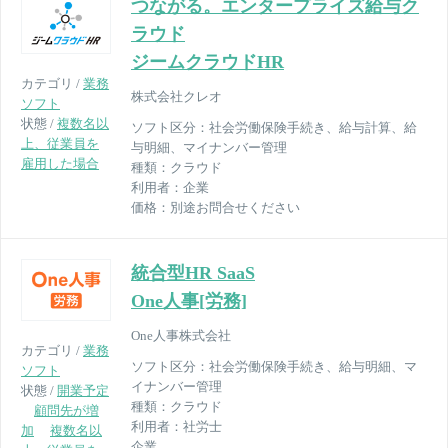
つながる。エンタープライズ給与ク
ラウド
ジームクラウドHR
カテゴリ /
業務
株式会社クレオ
ソフト
状態 /
複数名以
ソフト区分：
社会労働保険手続き、給与計算、給
上、従業員を
与明細、マイナンバー管理
雇用した場合
種類：
クラウド
利用者：
企業
価格：
別途お問合せください
統合型HR SaaS
One人事[労務]
One人事株式会社
カテゴリ /
業務
ソフト区分：
社会労働保険手続き、給与明細、マ
ソフト
イナンバー管理
状態 /
開業予定
種類：
クラウド
顧問先が増
利用者：
社労士
加
複数名以
企業