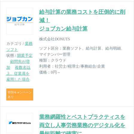
給与計算の業務コストを圧倒的に削
減！
ジョブカン給与計算
株式会社DONUTS
カテゴリ /
業務
ソフト区分：
業務ソフト、給与計算、給与明細、
ソフト
マイナンバー管理
状態 /
開業予定
種類：
クラウド
顧問先が増
利用者：
社労士/税理士/事務組合/企業
加
複数名以
価格：
0円～
上、従業員を
雇用した場合
特別キャンペーン
あり
業務網羅性とベストプラクティスを
両立し人事労務業務のデジタル化を
最短距離で確実に