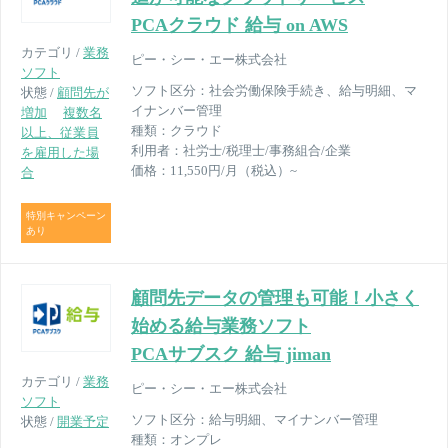
PCAクラウド 給与 on AWS
カテゴリ /
業務
ピー・シー・エー株式会社
ソフト
ソフト区分：
社会労働保険手続き、給与明細、マ
状態 /
顧問先が
イナンバー管理
増加
複数名
種類：
クラウド
以上、従業員
利用者：
社労士/税理士/事務組合/企業
を雇用した場
価格：
11,550円/月（税込）~
合
特別キャンペーン
あり
顧問先データの管理も可能！小さく
始める給与業務ソフト
PCAサブスク 給与 jiman
カテゴリ /
業務
ピー・シー・エー株式会社
ソフト
ソフト区分：
給与明細、マイナンバー管理
状態 /
開業予定
種類：
オンプレ