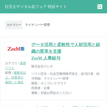
社労士デジタル化フェア 特設サイト
マイナンバー管理
カテゴリー
データ活⽤と柔軟性で⼈材活⽤と組
織の変⾰を⽀援
ZeeM 人事給与
カテゴリ /
業務
株式会社クレオ
ソフト
状態 /
複数名以
ソフト区分：
社会労働保険手続き、給与計算、給
上、従業員を
与明細、マイナンバー管理
雇用した場合
種類：
オンプレ/クラウド
利用者：
企業
価格：
別途お問合せください