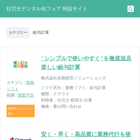
社労士デジタル化フェア 特設サイト
給与計算
カテゴリー
"シンプルで使いやすく"を徹底追及
楽しい給与計算
株式会社名南経営ソリューションズ
カテゴリ /
業務
ソフト区分：
業務ソフト、給与計算
ソフト
種類：
クラウド
状態 /
開業予定
利用者：
社労士/税理士/企業
価格：
要お問い合わせ
特別キャンペーン
あり
安く・早く・高品質に業務代行を提