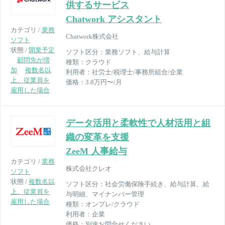
供するサービス
Chatwork アシスタント
カテゴリ /
業務
Chatwork株式会社
ソフト
状態 /
開業予定
ソフト区分：
業務ソフト、給与計算
顧問先が増
種類：
クラウド
加
複数名以
利用者：
社労士/税理士/事務所組合/企業
上、従業員を
価格：
3.8万円〜/月
雇用した場合
データ活⽤と柔軟性で⼈材活⽤と組
織の変⾰を⽀援
ZeeM 人事給与
カテゴリ /
業務
株式会社クレオ
ソフト
状態 /
複数名以
ソフト区分：
社会労働保険手続き、給与計算、給
上、従業員を
与明細、マイナンバー管理
雇用した場合
種類：
オンプレ/クラウド
利用者：
企業
価格：
別途お問合せください