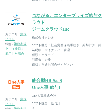
つながる。エンタープライズ給与ク
ラウド
ジームクラウドHR
カテゴリ /
業務
株式会社クレオ
ソフト
状態 /
複数名以
ソフト区分：
社会労働保険手続き、給与計算、給
上、従業員を
与明細、マイナンバー管理
雇用した場合
種類：
クラウド
利用者：
企業
価格：
別途お問合せください
統合型HR SaaS
One人事[給与]
One人事株式会社
カテゴリ /
業務
ソフト区分：
給与計
ソフト
算
状態 /
複数名以