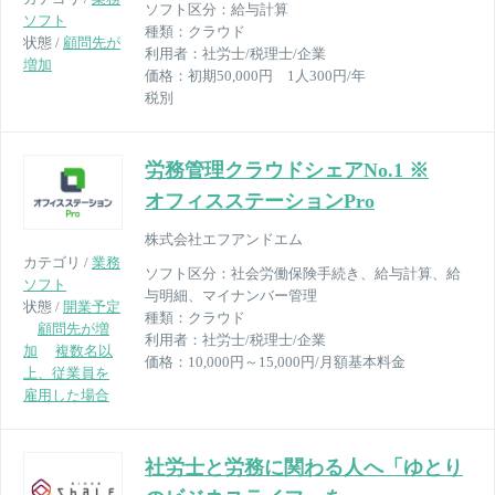
ソフト区分：
給与計算
ソフト
種類：
クラウド
状態 /
顧問先が
利用者：
社労士/税理士/企業
増加
価格：
初期50,000円 1人300円/年
税別
労務管理クラウドシェアNo.1 ※
オフィスステーションPro
株式会社エフアンドエム
カテゴリ /
業務
ソフト区分：
社会労働保険手続き、給与計算、給
ソフト
与明細、マイナンバー管理
状態 /
開業予定
種類：
クラウド
顧問先が増
利用者：
社労士/税理士/企業
加
複数名以
価格：
10,000円～15,000円/月額基本料金
上、従業員を
雇用した場合
社労士と労務に関わる人へ「ゆとり