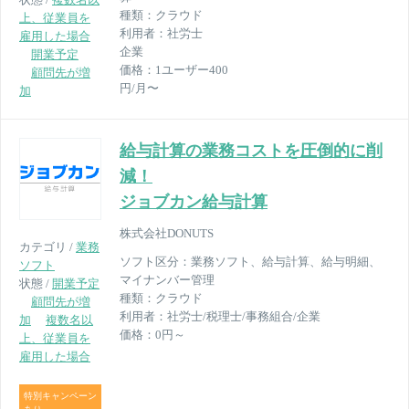
種類：
クラウド
上、従業員を
利用者：
社労士
雇用した場合
企業
開業予定
価格：
1ユーザー400
顧問先が増
円/月〜
加
給与計算の業務コストを圧倒的に削
減！
ジョブカン給与計算
株式会社DONUTS
カテゴリ /
業務
ソフト区分：
業務ソフト、給与計算、給与明細、
ソフト
マイナンバー管理
状態 /
開業予定
種類：
クラウド
顧問先が増
利用者：
社労士/税理士/事務組合/企業
加
複数名以
価格：
0円～
上、従業員を
雇用した場合
特別キャンペーン