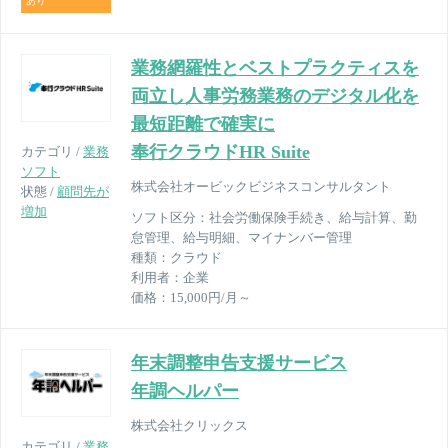
あり
業務網羅性とベストプラクティスを
両立し人事労務業務のデジタル化を
最短距離で確実に
奉行クラウドHR Suite
カテゴリ /
業務
ソフト
株式会社オービックビジネスコンサルタント
状態 /
顧問先が
増加
ソフト区分：
社会労働保険手続き、給与計算、勤
怠管理、給与明細、マイナンバー管理
種類：
クラウド
利用者：
企業
価格：
15,000円/月～
年末調整申告支援サービス
年調ヘルパー
株式会社クリックス
カテゴリ /
業務