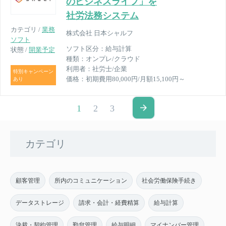
のビジネスライフ」を
社労法務システム
カテゴリ /
業務
株式会社 日本シャルフ
ソフト
ソフト区分：
給与計算
状態 /
開業予定
種類：
オンプレ/クラウド
利用者：
社労士/企業
特別キャンペーン
価格：
初期費用80,000円/月額15,100円～
あり
1
2
3
カテゴリ
顧客管理
所内のコミュニケーション
社会労働保険手続き
データストレージ
請求・会計・経費精算
給与計算
決裁・契約管理
勤怠管理
給与明細
マイナンバー管理