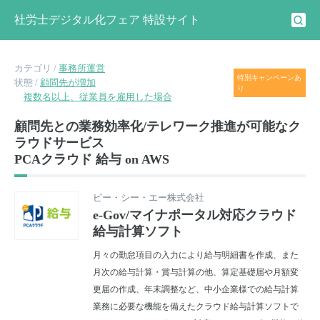
社労士デジタル化フェア 特設サイト
カテゴリ /
事務所運営
特別キャンペーンあ
状態 /
顧問先が増加
り
複数名以上、従業員を雇用した場合
顧問先との業務効率化/テレワーク推進が可能なク
ラウドサービス
PCAクラウド 給与 on AWS
ピー・シー・エー株式会社
e-Gov/マイナポータル対応クラウド
給与計算ソフト
月々の勤怠項目の入力により給与明細書を作成、また
月次の給与計算・賞与計算の他、算定基礎届や月額変
更届の作成、年末調整など、中小企業様での給与計算
業務に必要な機能を備えたクラウド給与計算ソフトで