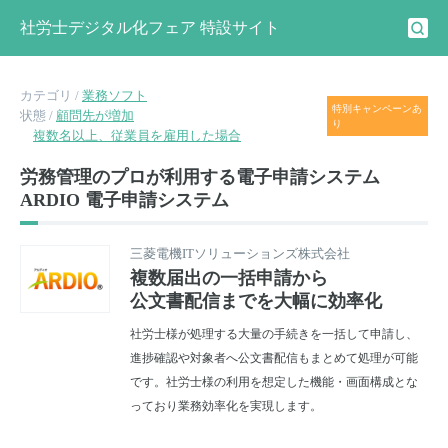
社労士デジタル化フェア 特設サイト
カテゴリ /
業務ソフト
特別キャンペーンあ
状態 /
顧問先が増加
り
複数名以上、従業員を雇用した場合
労務管理のプロが利用する電子申請システム
ARDIO 電子申請システム
三菱電機ITソリューションズ株式会社
複数届出の一括申請から
公文書配信までを大幅に効率化
社労士様が処理する大量の手続きを一括して申請し、
進捗確認や対象者へ公文書配信もまとめて処理が可能
です。社労士様の利用を想定した機能・画面構成とな
っており業務効率化を実現します。