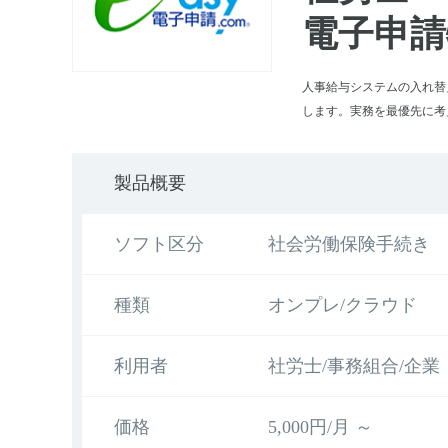
電子申請
人事給与システムの入れ替
します。実務を最優先に考
製品概要
ソフト区分
社会労働保険手続き
種類
オンプレ/クラウド
利用者
社労士/事務組合/企業
価格
5,000円/月 ～