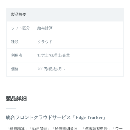
製品概要
ソフト区分
給与計算
種類
クラウド
利用者
社労士/税理士/企業
価格
700円(税抜)/月～
製品詳細
統合フロントクラウドサービス「Edge Tracker」
「経費精算」「勤怠管理」「給与明細参照」「年末調整申告」「ワー