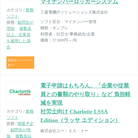
マイナンバーロッカーシステム
カテゴリ /
業務
三菱電機ITソリューションズ株式会社
ソフト
ソフト区分：
マイナンバー管理
状態 /
顧問先が
種類：
オンプレ
増加
複数名
利用者：
社労士/事務組合/企業
以上、従業員
価格：
37,000円～/年
を雇用した場
合
特別キャンペーン
あり
電子申請はもちろん、「企業や従業
員との書類のやり取り」など 負担軽
減を実現
社労士向け Charlotte LSSA
カテゴリ /
業務
ソフト
Edition（ラッサ エディション）
状態 /
開業予定
顧問先が増
株式会社ユー・エス・イー
加
複数名以