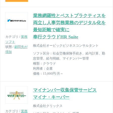
業務網羅性とベストプラクティスを
両立し人事労務業務のデジタル化を
最短距離で確実に
奉行クラウドHR Suite
カテゴリ /
業務
ソフト
株式会社オービックビジネスコンサルタント
状態 /
顧問先が
増加
ソフト区分：
社会労働保険手続き、給与計算、勤
怠管理、給与明細、マイナンバー管理
種類：
クラウド
利用者：
企業
価格：
15,000円/月～
マイナンバー収集保管サービス
マイナ・キーパー
株式会社クリックス
カテゴリ /
業務