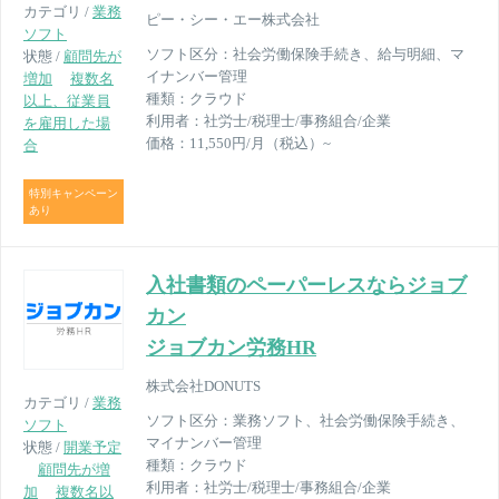
カテゴリ /
業務
ピー・シー・エー株式会社
ソフト
ソフト区分：
社会労働保険手続き、給与明細、マ
状態 /
顧問先が
イナンバー管理
増加
複数名
種類：
クラウド
以上、従業員
利用者：
社労士/税理士/事務組合/企業
を雇用した場
価格：
11,550円/月（税込）~
合
特別キャンペーン
あり
入社書類のペーパーレスならジョブ
カン
ジョブカン労務HR
株式会社DONUTS
カテゴリ /
業務
ソフト区分：
業務ソフト、社会労働保険手続き、
ソフト
マイナンバー管理
状態 /
開業予定
種類：
クラウド
顧問先が増
利用者：
社労士/税理士/事務組合/企業
加
複数名以