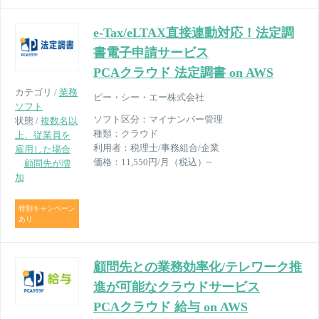
e-Tax/eLTAX直接連動対応！法定調
書電子申請サービス
PCAクラウド 法定調書 on AWS
カテゴリ /
業務
ピー・シー・エー株式会社
ソフト
ソフト区分：
マイナンバー管理
状態 /
複数名以
種類：
クラウド
上、従業員を
利用者：
税理士/事務組合/企業
雇用した場合
価格：
11,550円/月（税込）~
顧問先が増
加
特別キャンペーン
あり
顧問先との業務効率化/テレワーク推
進が可能なクラウドサービス
PCAクラウド 給与 on AWS