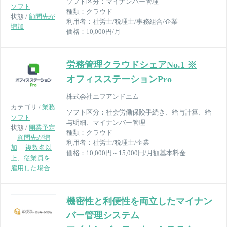
ソフト区分：
マイナンバー管理
ソフト
種類：
クラウド
状態 /
顧問先が
利用者：
社労士/税理士/事務組合/企業
増加
価格：
10,000円/月
労務管理クラウドシェアNo.1 ※
オフィスステーションPro
株式会社エフアンドエム
カテゴリ /
業務
ソフト区分：
社会労働保険手続き、給与計算、給
ソフト
与明細、マイナンバー管理
状態 /
開業予定
種類：
クラウド
顧問先が増
利用者：
社労士/税理士/企業
加
複数名以
価格：
10,000円～15,000円/月額基本料金
上、従業員を
雇用した場合
機密性と利便性を両立したマイナン
バー管理システム