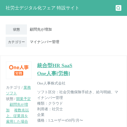
社労士デジタル化フェア 特設サイト
顧問先が増加
状態
マイナンバー管理
カテゴリー
統合型HR SaaS
One人事[労務]
One人事株式会社
カテゴリ /
業務
ソフト区分：
社会労働保険手続き、給与明細、マ
ソフト
イナンバー管理
状態 /
開業予定
種類：
クラウド
顧問先が増
利用者：
社労士
加
複数名以
企業
上、従業員を
価格：
1ユーザー450円/月〜
雇用した場合