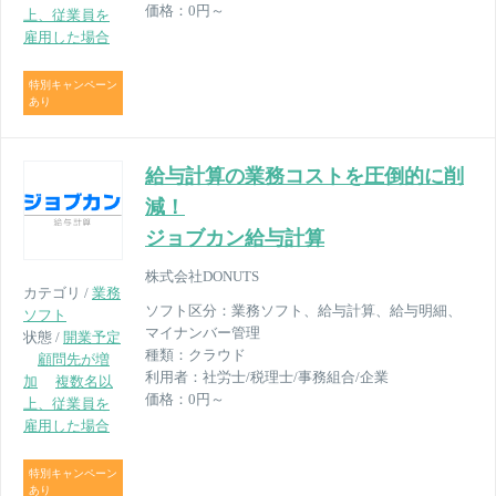
価格：
0円～
上、従業員を
雇用した場合
特別キャンペーン
あり
給与計算の業務コストを圧倒的に削
減！
ジョブカン給与計算
株式会社DONUTS
カテゴリ /
業務
ソフト区分：
業務ソフト、給与計算、給与明細、
ソフト
マイナンバー管理
状態 /
開業予定
種類：
クラウド
顧問先が増
利用者：
社労士/税理士/事務組合/企業
加
複数名以
価格：
0円～
上、従業員を
雇用した場合
特別キャンペーン
あり